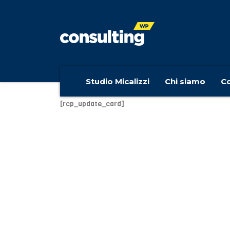
Studio Micalizzi
Chi siamo
Co
[rcp_update_card]