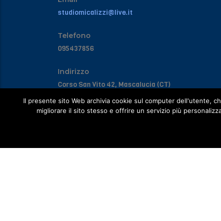
studiomicalizzi@live.it
Telefono
095437856
Indirizzo
Corso San Vito 42, Mascalucia (CT)
Il presente sito Web archivia cookie sul computer dell'utente, che
migliorare il sito stesso e offrire un servizio più personalizza