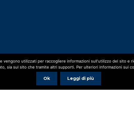
 vengono utilizzati per raccogliere informazioni sull'utilizzo del sito e 
to, sia sul sito che tramite altri supporti. Per ulteriori informazioni sui c
Ok
Leggi di più
Copyright © 2016-2018 studiomicalizzi.it P.IVA 04351560877
Powered by WishList Member -
Membership Software