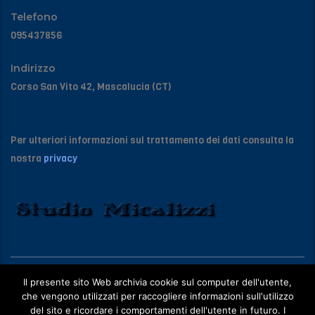
Telefono
095437856
Indirizzo
Corso San Vito 42, Mascalucia (CT)
Per ulteriori informazioni sul trattamento dei dati consulta la
nostra
privacy
Copyright © 2016-2018 studiomicalizzi.it P.IVA 04351560877
Il presente sito Web archivia cookie sul computer dell'utente,
che vengono utilizzati per raccogliere informazioni sull'utilizzo
del sito e ricordare i comportamenti dell'utente in futuro. I