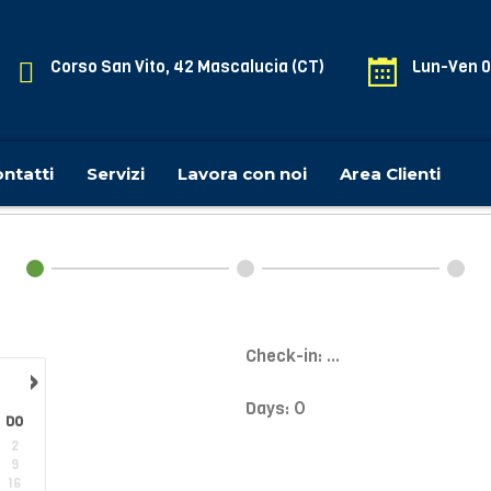
Corso San Vito, 42 Mascalucia (CT)
Lun-Ven 0
ntatti
Servizi
Lavora con noi
Area Clienti
Check-in:
...
›
Days:
0
DO
2
9
16