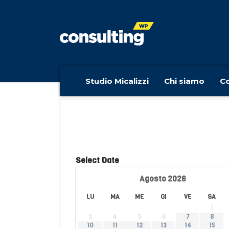
Studio Micalizzi
Chi siamo
Co
Select Date
Agosto
2026
LU
MA
ME
GI
VE
SA
1
3
4
5
6
7
8
10
11
12
13
14
15