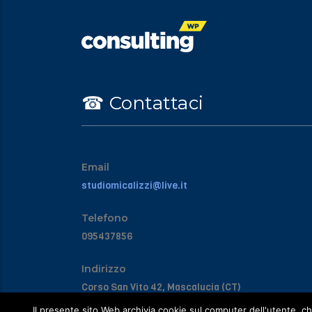
☎︎ Contattaci
Email
studiomicalizzi@live.it
Telefono
095437856
Indirizzo
Corso San Vito 42, Mascalucia (CT)
Il presente sito Web archivia cookie sul computer dell'utente, che